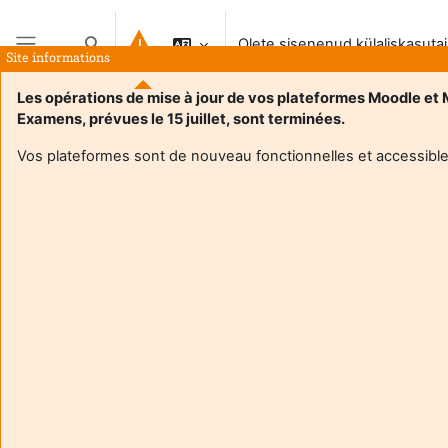
Jäta vahele peasisuni
Olete sisenenud külaliskasuta
Lülitab otsingu sisendi
Site informations
Küljepaneel
Les opérations de mise à jour de vos plateformes Moodle et
Examens, prévues le 15 juillet, sont terminées.
Avaleht
Vos plateformes sont de nouveau fonctionnelles et accessible
See kursus pole praegu õppijatele avatud
Jätka
Aide et
Olete
support
külal
FAQ
(
Logi
and
Hangi