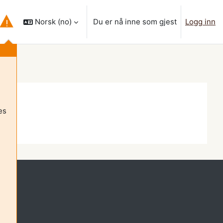
Norsk ‎(no)‎
Du er nå inne som gjest
Logg inn
 inndata for søk
es