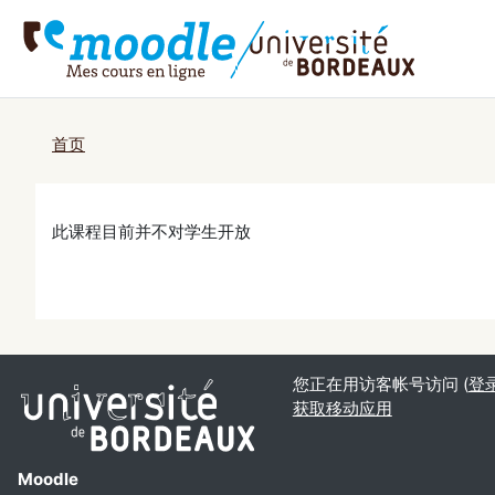
跳到主要内容
首页
此课程目前并不对学生开放
您正在用访客帐号访问 (
登
获取移动应用
Moodle