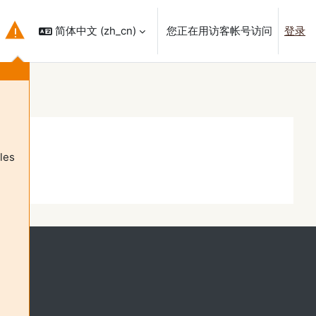
简体中文 ‎(zh_cn)‎
您正在用访客帐号访问
登录
搜索输入
les