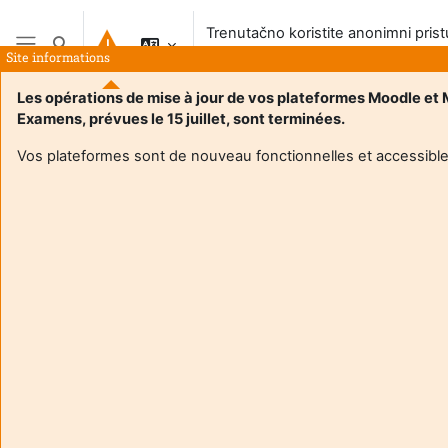
Preskoči na sadržaj
Trenutačno koristite anonimni pris
Toggle search input
sustavu
Site informations
Bočni panel
Les opérations de mise à jour de vos plateformes Moodle et
Examens, prévues le 15 juillet, sont terminées.
Naslovnica
Vos plateformes sont de nouveau fonctionnelles et accessible
Ovaj e-kolegij trenutačno NIJE dostupan studentima
Nastavi
Aide et
Tren
support
korist
FAQ
anon
and
prist