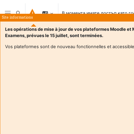
Прескочи на основното съдържание
В момента имате достъп като го
Превключване при въвеждане на търсеното
Site informations
Страничен панел
Les opérations de mise à jour de vos plateformes Moodle et
Examens, prévues le 15 juillet, sont terminées.
Vos plateformes sont de nouveau fonctionnelles et accessible
Login required
Гостите на сайта нямат достъп до профилите на
потребителите. Влезте с потребителско име и
парола за да продължите към профила.
Отказване
Продължаване