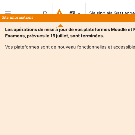
Zum Hauptinhalt
Sie sind als Gast ang
Sucheingabe umschalten
Site informations
Website-Übersicht
Les opérations de mise à jour de vos plateformes Moodle et
Examens, prévues le 15 juillet, sont terminées.
Vos plateformes sont de nouveau fonctionnelles et accessible
Login required
Gäste dürfen nicht auf die Nutzerprofile zugreifen.
Loggen Sie sich mit Ihren persönlichen Zugangsdaten
ein.
Abbrechen
Weiter