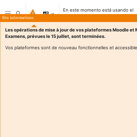
Salta al contenido principal
En este momento está usando el
Selector de búsqueda de entrada
acceso para invitados
Site informations
Panel lateral
Les opérations de mise à jour de vos plateformes Moodle et
Examens, prévues le 15 juillet, sont terminées.
Vos plateformes sont de nouveau fonctionnelles et accessible
Login required
Los invitados no pueden acceder a los perfiles de los
usuarios. Acceda al sistema con un usuario para
continuar.
Cancelar
Continuar