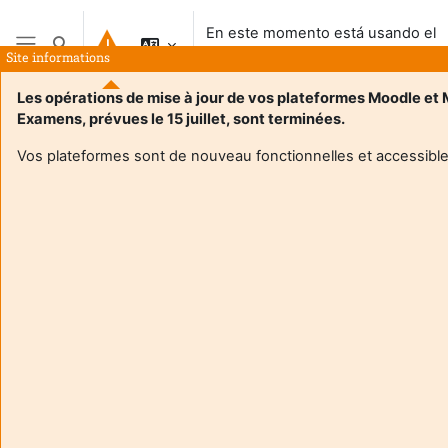
Salta al contenido principal
En este momento está usando el
Selector de búsqueda de entrada
acceso para invitados
Site informations
Panel lateral
Les opérations de mise à jour de vos plateformes Moodle et
Examens, prévues le 15 juillet, sont terminées.
Vos plateformes sont de nouveau fonctionnelles et accessible
Login required
Los invitados no pueden acceder a los perfiles de los
usuarios. Acceda al sistema con un usuario para
continuar.
Cancelar
Continuar