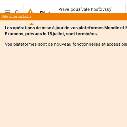
Preskočiť na hlavný obsah
Práve používate hosťovský
Prepnúť vyhľadávanie
prístup
Site informations
Bočný panel
Les opérations de mise à jour de vos plateformes Moodle et
Examens, prévues le 15 juillet, sont terminées.
Vos plateformes sont de nouveau fonctionnelles et accessible
Login required
Hostia nemajú prístup do používateľských profilov.
Prihláste sa používateľským účtom a pokračujte.
Zrušiť
Pokračovať