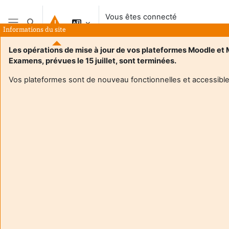
Passer au contenu principal
Vous êtes connecté
Activer/désactiver la saisie de recherche
anonymement
Informations du site
Panneau latéral
Les opérations de mise à jour de vos plateformes Moodle et
Examens, prévues le 15 juillet, sont terminées.
Vos plateformes sont de nouveau fonctionnelles et accessible
Login required
Les utilisateurs anonymes ne peuvent pas consulter les
profils utilisateurs. Veuillez vous connecter avec un
compte utilisateur pour continuer.
Annuler
Continuer