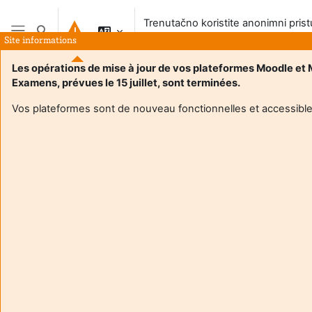
Preskoči na sadržaj
Trenutačno koristite anonimni pris
Toggle search input
sustavu
Site informations
Bočni panel
Les opérations de mise à jour de vos plateformes Moodle et
Examens, prévues le 15 juillet, sont terminées.
Vos plateformes sont de nouveau fonctionnelles et accessible
Login required
Gosti ne mogu pristupiti korisničkim profilima. Prijavite se
s punim korisničkim računom da biste nastavili.
Odustani
Nastavi