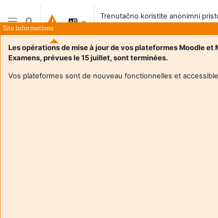
Preskoči na sadržaj
Trenutačno koristite anonimni pris
Toggle search input
sustavu
Site informations
Bočni panel
Les opérations de mise à jour de vos plateformes Moodle et
Examens, prévues le 15 juillet, sont terminées.
Vos plateformes sont de nouveau fonctionnelles et accessible
Login required
Gosti ne mogu pristupiti korisničkim profilima. Prijavite se
s punim korisničkim računom da biste nastavili.
Odustani
Nastavi