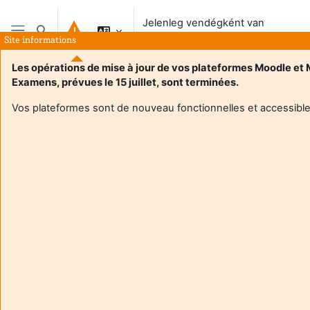
Tovább a fő tartalomhoz
Jelenleg vendégként van
Keresési bemeneti adatok váltása
bejelentkezve
Site informations
Oldalpanel
Les opérations de mise à jour de vos plateformes Moodle et
Examens, prévues le 15 juillet, sont terminées.
Vos plateformes sont de nouveau fonctionnelles et accessible
Login required
Vendégek nem érik el a felhasználói profilokat. A
folytatáshoz jelentkezzen be teljes felhasználói
fiókadatokkal.
Mégse
Folytatás