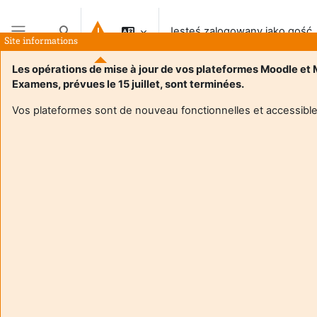
Przejdź do głównej zawartości
Jesteś zalogowany jako gość
Przełącznik wyszukiwarki
Site informations
Panel boczny
Les opérations de mise à jour de vos plateformes Moodle et
Examens, prévues le 15 juillet, sont terminées.
Vos plateformes sont de nouveau fonctionnelles et accessible
Login required
Goście nie mogą uzyskać dostępu do profili
użytkowników. Zaloguj się na swoje konto, aby
kontynuować.
Anuluj
Kontynuuj