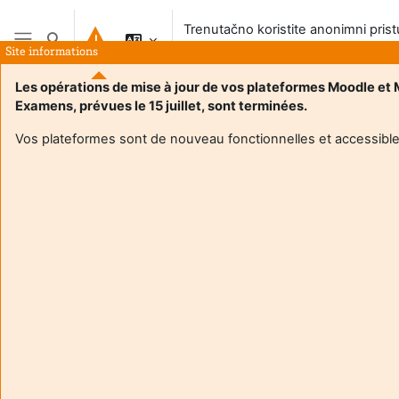
Preskoči na sadržaj
Trenutačno koristite anonimni pris
Toggle search input
sustavu
Site informations
Bočni panel
Les opérations de mise à jour de vos plateformes Moodle et
Examens, prévues le 15 juillet, sont terminées.
Vos plateformes sont de nouveau fonctionnelles et accessible
Login required
Gosti ne mogu pristupiti korisničkim profilima. Prijavite se
s punim korisničkim računom da biste nastavili.
Odustani
Nastavi