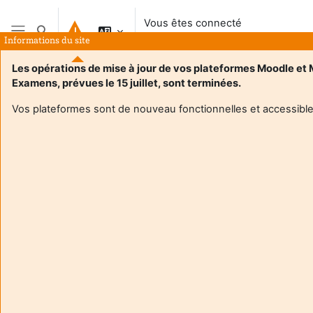
Passer au contenu principal
Vous êtes connecté
Activer/désactiver la saisie de recherche
anonymement
Informations du site
Panneau latéral
Les opérations de mise à jour de vos plateformes Moodle et
Examens, prévues le 15 juillet, sont terminées.
Vos plateformes sont de nouveau fonctionnelles et accessible
Login required
Les utilisateurs anonymes ne peuvent pas consulter les
profils utilisateurs. Veuillez vous connecter avec un
compte utilisateur pour continuer.
Annuler
Continuer