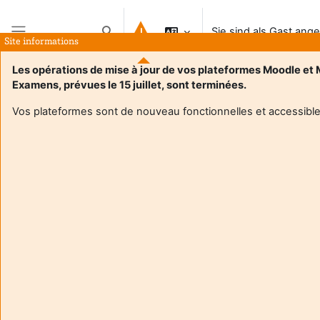
Zum Hauptinhalt
Sie sind als Gast ang
Sucheingabe umschalten
Site informations
Website-Übersicht
Les opérations de mise à jour de vos plateformes Moodle et
Examens, prévues le 15 juillet, sont terminées.
Vos plateformes sont de nouveau fonctionnelles et accessible
Login required
Gäste dürfen nicht auf die Nutzerprofile zugreifen.
Loggen Sie sich mit Ihren persönlichen Zugangsdaten
ein.
Abbrechen
Weiter