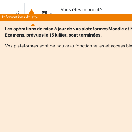
Passer au contenu principal
Vous êtes connecté
Activer/désactiver la saisie de recherche
anonymement
Informations du site
Panneau latéral
Les opérations de mise à jour de vos plateformes Moodle et
Examens, prévues le 15 juillet, sont terminées.
Vos plateformes sont de nouveau fonctionnelles et accessible
Login required
Les utilisateurs anonymes ne peuvent pas consulter les
profils utilisateurs. Veuillez vous connecter avec un
compte utilisateur pour continuer.
Annuler
Continuer