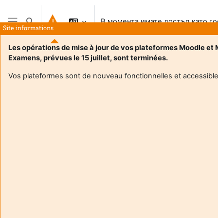
Прескочи на основното съдържание
В момента имате достъп като го
Превключване при въвеждане на търсеното
Site informations
Страничен панел
Les opérations de mise à jour de vos plateformes Moodle et
Examens, prévues le 15 juillet, sont terminées.
Vos plateformes sont de nouveau fonctionnelles et accessible
Login required
Гостите на сайта нямат достъп до профилите на
потребителите. Влезте с потребителско име и
парола за да продължите към профила.
Отказване
Продължаване