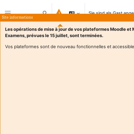
Zum Hauptinhalt
Sie sind als Gast ang
Sucheingabe umschalten
Site informations
Website-Übersicht
Les opérations de mise à jour de vos plateformes Moodle et
Examens, prévues le 15 juillet, sont terminées.
Vos plateformes sont de nouveau fonctionnelles et accessible
Login required
Gäste dürfen nicht auf die Nutzerprofile zugreifen.
Loggen Sie sich mit Ihren persönlichen Zugangsdaten
ein.
Abbrechen
Weiter