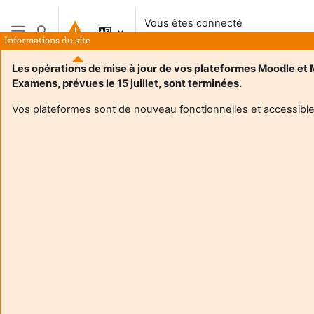
Passer au contenu principal
Vous êtes connecté
Activer/désactiver la saisie de recherche
anonymement
Informations du site
Panneau latéral
Les opérations de mise à jour de vos plateformes Moodle et
Examens, prévues le 15 juillet, sont terminées.
Vos plateformes sont de nouveau fonctionnelles et accessible
Login required
Les utilisateurs anonymes ne peuvent pas consulter les
profils utilisateurs. Veuillez vous connecter avec un
compte utilisateur pour continuer.
Annuler
Continuer