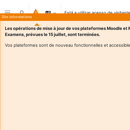
Ir para o conteúdo principal
Está a utilizar acesso de visitant
Alternar a entrada da pesquisa
Site informations
Painel lateral
Les opérations de mise à jour de vos plateformes Moodle et
Examens, prévues le 15 juillet, sont terminées.
Vos plateformes sont de nouveau fonctionnelles et accessible
Login required
Os visitantes não podem aceder aos perfis de utilizador.
Autentique-se com uma conta de utilizador para
continuar.
Cancelar
Continuar