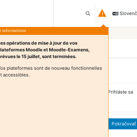
Slovenči
Prepnúť vyhľadávanie
e informations
es opérations de mise à jour de vos
plateformes Moodle et Moodle-Examens,
révues le 15 juillet, sont terminées.
os plateformes sont de nouveau fonctionnelles
Login required
t accessibles.
ostia nemajú prístup do používateľských profilov. Prihláste sa
oužívateľským účtom a pokračujte.
Zrušiť
Pokračovať