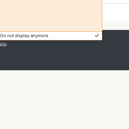
Do not display anymore
 prístup (
Prihlásiť sa
)
áciu