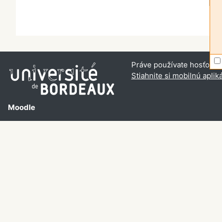
Práve používate hosťovský
Stiahnite si mobilnú aplik
Moodle