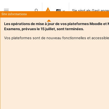
Zum Hauptinhalt
Sie sind als Gast ang
Sucheingabe umschalten
Site informations
Website-Übersicht
Les opérations de mise à jour de vos plateformes Moodle et
Examens, prévues le 15 juillet, sont terminées.
Vos plateformes sont de nouveau fonctionnelles et accessible
Login required
Gäste dürfen nicht auf die Nutzerprofile zugreifen.
Loggen Sie sich mit Ihren persönlichen Zugangsdaten
ein.
Abbrechen
Weiter