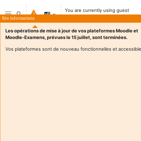
Skip to main content
You are currently using guest
Toggle search input
access
Site informations
Side panel
Les opérations de mise à jour de vos plateformes Moodle et
Moodle-Examens, prévues le 15 juillet, sont terminées.
Vos plateformes sont de nouveau fonctionnelles et accessible
Login required
Guests cannot access user profiles. Log in with a full
user account to continue.
Cancel
Continue