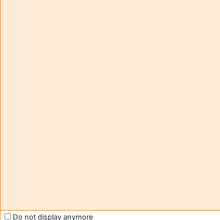
Aide et
您
support
正
FAQ
在
and
用
tutorials
访
Moodle
客
帐
号
Contact -
访
assistance
问
(
登
moodle@u-
录
)
bordeaux.fr
获
Help us
取
to improve
移
Moodle
动
support
应
Do not display anymore