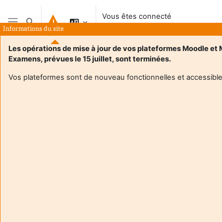
Passer au contenu principal
Vous êtes connecté
Activer/désactiver la saisie de recherche
anonymement
Informations du site
Panneau latéral
Les opérations de mise à jour de vos plateformes Moodle et
Examens, prévues le 15 juillet, sont terminées.
Vos plateformes sont de nouveau fonctionnelles et accessible
Login required
Les utilisateurs anonymes ne peuvent pas consulter les
profils utilisateurs. Veuillez vous connecter avec un
compte utilisateur pour continuer.
Annuler
Continuer