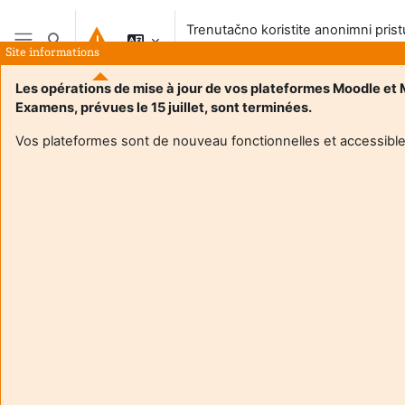
Preskoči na sadržaj
Trenutačno koristite anonimni pris
Toggle search input
sustavu
Site informations
Bočni panel
Les opérations de mise à jour de vos plateformes Moodle et
Examens, prévues le 15 juillet, sont terminées.
Vos plateformes sont de nouveau fonctionnelles et accessible
Login required
Gosti ne mogu pristupiti korisničkim profilima. Prijavite se
s punim korisničkim računom da biste nastavili.
Odustani
Nastavi