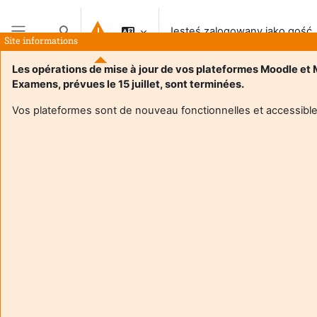
Przejdź do głównej zawartości
Jesteś zalogowany jako gość
Przełącznik wyszukiwarki
Site informations
Panel boczny
Les opérations de mise à jour de vos plateformes Moodle et
Examens, prévues le 15 juillet, sont terminées.
Vos plateformes sont de nouveau fonctionnelles et accessible
Login required
Goście nie mogą uzyskać dostępu do profili
użytkowników. Zaloguj się na swoje konto, aby
kontynuować.
Anuluj
Kontynuuj