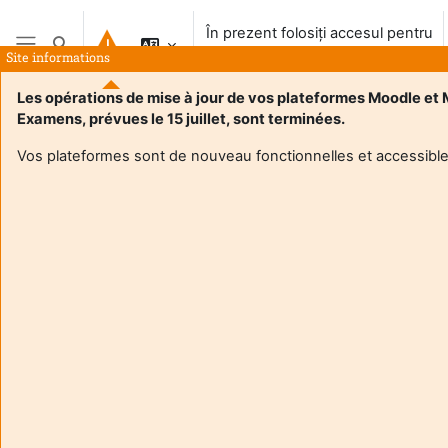
Salt la conţinutul principal
În prezent folosiți accesul pentru
Afișați căutarea
vizitatori
Site informations
Panou lateral
Les opérations de mise à jour de vos plateformes Moodle et
Examens, prévues le 15 juillet, sont terminées.
Vos plateformes sont de nouveau fonctionnelles et accessible
Login required
Invitații nu pot accesa profilurile de utilizator. Conectați-vă
cu un cont de utilizator complet, pentru a continua.
Anulare
Continuă