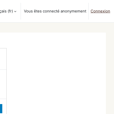
is ‎(fr)‎
Vous êtes connecté anonymement
Connexion
a saisie de recherche