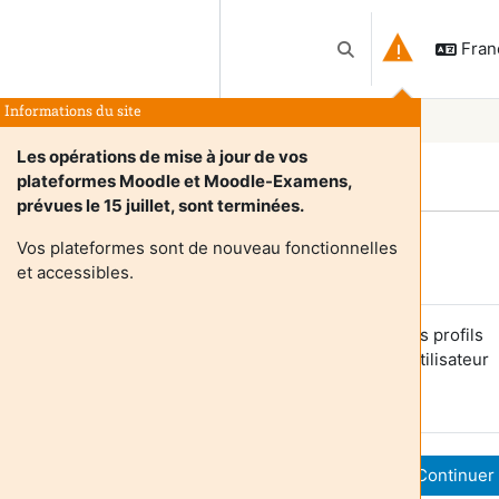
França
Activer/désactiver l
Informations du site
Les opérations de mise à jour de vos
plateformes Moodle et Moodle-Examens,
prévues le 15 juillet, sont terminées.
Vos plateformes sont de nouveau fonctionnelles
Login required
et accessibles.
es utilisateurs anonymes ne peuvent pas consulter les profils
tilisateurs. Veuillez vous connecter avec un compte utilisateur
our continuer.
Annuler
Continuer