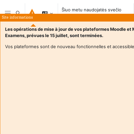
Pereiti į pagrindinį turinį
Šiuo metu naudojatės svečio
Perjungti paieškos įvestį
prieiga
Site informations
Šoninis skydelis
Les opérations de mise à jour de vos plateformes Moodle et
Examens, prévues le 15 juillet, sont terminées.
Vos plateformes sont de nouveau fonctionnelles et accessible
Login required
Svečiai negali pasiekti naudotojo profilio. Prisijunkite su
pilna naudotojo paskyra, kad tęsti.
Atšaukti
Tęsti