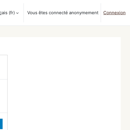
is ‎(fr)‎
Vous êtes connecté anonymement
Connexion
a saisie de recherche