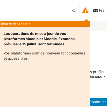
França
Activer/désactiver l
Informations du site
Les opérations de mise à jour de vos
plateformes Moodle et Moodle-Examens,
prévues le 15 juillet, sont terminées.
Vos plateformes sont de nouveau fonctionnelles
Login required
et accessibles.
es utilisateurs anonymes ne peuvent pas consulter les profils
tilisateurs. Veuillez vous connecter avec un compte utilisateur
our continuer.
Annuler
Continuer