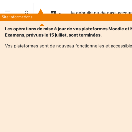
Ga naar hoofdinhoud
Je gebruikt nu de gast-accou
Schakel zoek invoer
Site informations
Zijpaneel
Les opérations de mise à jour de vos plateformes Moodle et
Examens, prévues le 15 juillet, sont terminées.
Vos plateformes sont de nouveau fonctionnelles et accessible
Login required
Gasten hebben geen toegang tot gebruikersprofielen.
Log in met een volwaardige gebruikersaccount om
verder te gaan.
Annuleer
Ga door