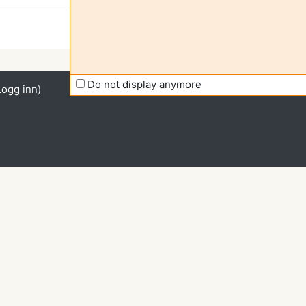
Do not display anymore
Logg inn
)