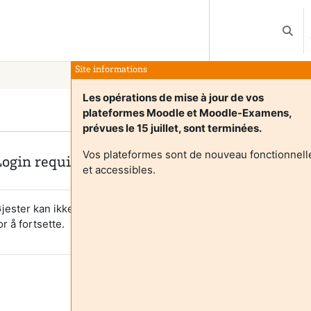
Veksle
Site informations
Les opérations de mise à jour de vos
plateformes Moodle et Moodle-Examens,
prévues le 15 juillet, sont terminées.
Vos plateformes sont de nouveau fonctionnell
Login required
et accessibles.
jester kan ikke se brukerprofiler. Logg inn med en brukerkonto
or å fortsette.
Avbryt
Fortsett