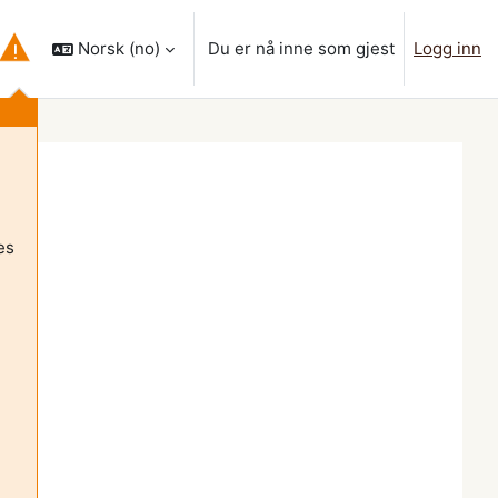
Norsk ‎(no)‎
Du er nå inne som gjest
Logg inn
 inndata for søk
es