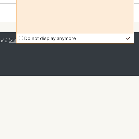
Do not display anymore
ość (
Zaloguj się
)