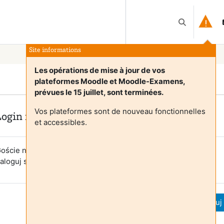
Przełącznik 
Site informations
Les opérations de mise à jour de vos
plateformes Moodle et Moodle-Examens,
prévues le 15 juillet, sont terminées.
Vos plateformes sont de nouveau fonctionnelles
Login required
et accessibles.
oście nie mogą uzyskać dostępu do profili użytkowników.
aloguj się na swoje konto, aby kontynuować.
Anuluj
Kontynuuj