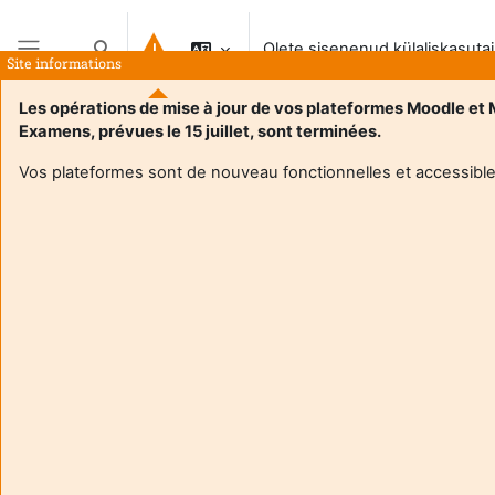
Jäta vahele peasisuni
Olete sisenenud külaliskasuta
Lülitab otsingu sisendi
Site informations
Küljepaneel
Les opérations de mise à jour de vos plateformes Moodle et
Examens, prévues le 15 juillet, sont terminées.
Vos plateformes sont de nouveau fonctionnelles et accessible
Login required
Külalised ei saa kasutajaprofiile vaadata. Jätkamiseks
logige sisse täieõigusliku kasutaja kontoga.
Tühista
Jätka