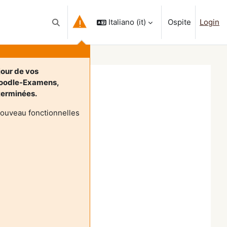
Italiano ‎(it)‎
Ospite
Login
Attiva/disattiva input di ricerca
jour de vos
Moodle-Examens,
 terminées.
nouveau fonctionnelles