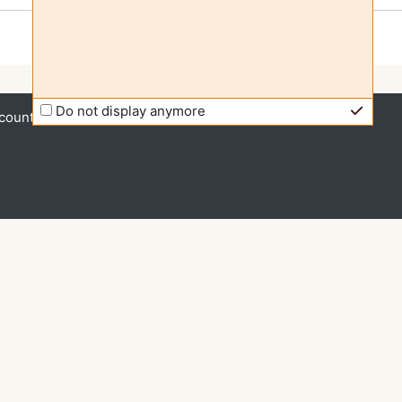
Do not display anymore
count (
Login
)