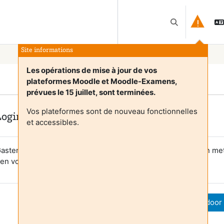
Schakel zoek i
Site informations
Les opérations de mise à jour de vos
plateformes Moodle et Moodle-Examens,
prévues le 15 juillet, sont terminées.
Vos plateformes sont de nouveau fonctionnelles
Login required
et accessibles.
asten hebben geen toegang tot gebruikersprofielen. Log in me
en volwaardige gebruikersaccount om verder te gaan.
Annuleer
Ga door