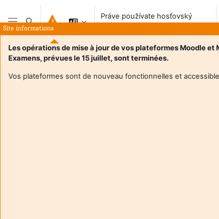
Preskočiť na hlavný obsah
Práve používate hosťovský
Prepnúť vyhľadávanie
prístup
Site informations
Bočný panel
Les opérations de mise à jour de vos plateformes Moodle et
Examens, prévues le 15 juillet, sont terminées.
Vos plateformes sont de nouveau fonctionnelles et accessible
Login required
Hostia nemajú prístup do používateľských profilov.
Prihláste sa používateľským účtom a pokračujte.
Zrušiť
Pokračovať