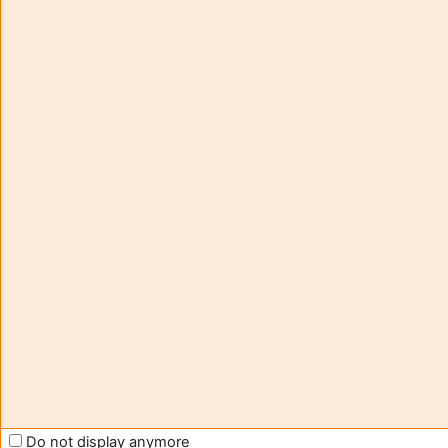
Aide et
您
support
正
FAQ
在
and
用
tutorials
访
Moodle
客
帐
号
Contact -
访
assistance
问
(
登
moodle@u-
录
)
bordeaux.fr
获
Help us
取
to improve
移
Moodle
动
support
应
Do not display anymore