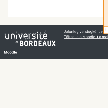
Jelenleg vendégként van 
Töltse le a Moodle-t a mob
Moodle