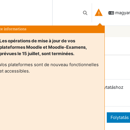
magyar 
Keresési bemeneti adat
te informations
Les opérations de mise à jour de vos
plateformes Moodle et Moodle-Examens,
prévues le 15 juillet, sont terminées.
Vos plateformes sont de nouveau fonctionnelles
Login required
et accessibles.
endégek nem érik el a felhasználói profilokat. A folytatáshoz
elentkezzen be teljes felhasználói fiókadatokkal.
Mégse
Folytatás