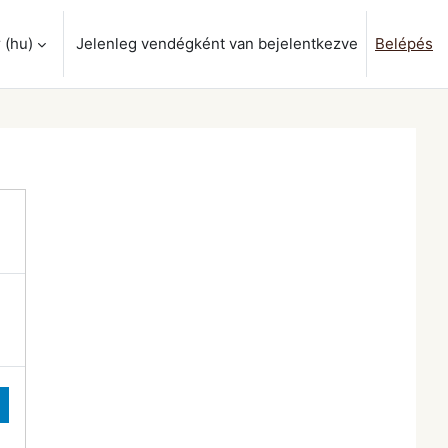
‎(hu)‎
Jelenleg vendégként van bejelentkezve
Belépés
ok váltása