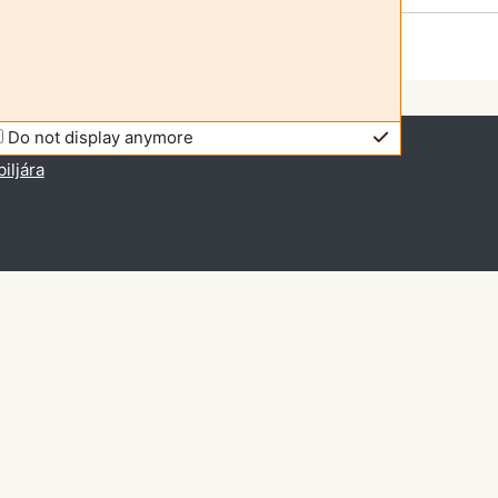
Do not display anymore
bejelentkezve (
Belépés
)
iljára