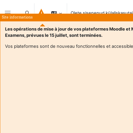
Jäta vahele peasisuni
Olete sisenenud külaliskasuta
Lülitab otsingu sisendi
Site informations
Küljepaneel
Les opérations de mise à jour de vos plateformes Moodle et
Examens, prévues le 15 juillet, sont terminées.
Vos plateformes sont de nouveau fonctionnelles et accessible
Login required
Külalised ei saa kasutajaprofiile vaadata. Jätkamiseks
logige sisse täieõigusliku kasutaja kontoga.
Tühista
Jätka