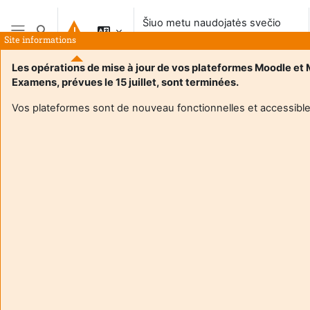
Pereiti į pagrindinį turinį
Šiuo metu naudojatės svečio
Perjungti paieškos įvestį
prieiga
Site informations
Šoninis skydelis
Les opérations de mise à jour de vos plateformes Moodle et
Examens, prévues le 15 juillet, sont terminées.
Vos plateformes sont de nouveau fonctionnelles et accessible
Login required
Svečiai negali pasiekti naudotojo profilio. Prisijunkite su
pilna naudotojo paskyra, kad tęsti.
Atšaukti
Tęsti