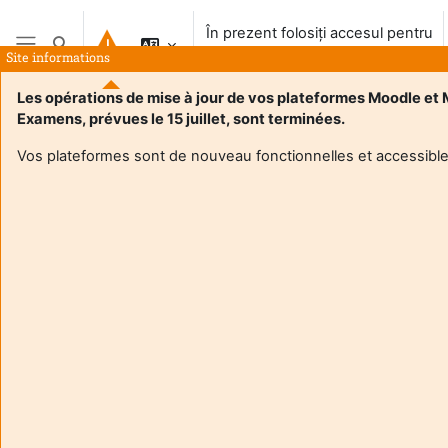
Salt la conţinutul principal
În prezent folosiți accesul pentru
Afișați căutarea
vizitatori
Site informations
Panou lateral
Les opérations de mise à jour de vos plateformes Moodle et
Examens, prévues le 15 juillet, sont terminées.
Vos plateformes sont de nouveau fonctionnelles et accessible
Login required
Invitații nu pot accesa profilurile de utilizator. Conectați-vă
cu un cont de utilizator complet, pentru a continua.
Anulare
Continuă