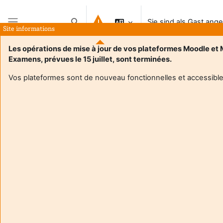
Zum Hauptinhalt
Sie sind als Gast ang
Sucheingabe umschalten
Site informations
Website-Übersicht
Les opérations de mise à jour de vos plateformes Moodle et
Examens, prévues le 15 juillet, sont terminées.
Vos plateformes sont de nouveau fonctionnelles et accessible
Login required
Gäste dürfen nicht auf die Nutzerprofile zugreifen.
Loggen Sie sich mit Ihren persönlichen Zugangsdaten
ein.
Abbrechen
Weiter