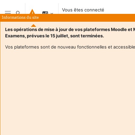
Passer au contenu principal
Vous êtes connecté
Activer/désactiver la saisie de recherche
anonymement
Informations du site
Panneau latéral
Les opérations de mise à jour de vos plateformes Moodle et
Examens, prévues le 15 juillet, sont terminées.
Vos plateformes sont de nouveau fonctionnelles et accessible
Login required
Les utilisateurs anonymes ne peuvent pas consulter les
profils utilisateurs. Veuillez vous connecter avec un
compte utilisateur pour continuer.
Annuler
Continuer