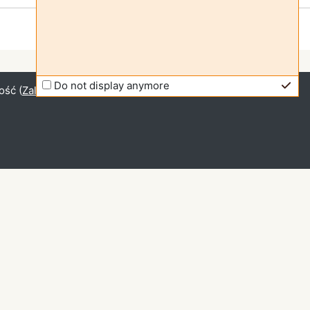
Do not display anymore
ość (
Zaloguj się
)