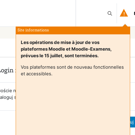
Przełącznik 
Site informations
Les opérations de mise à jour de vos
plateformes Moodle et Moodle-Examens,
prévues le 15 juillet, sont terminées.
Vos plateformes sont de nouveau fonctionnelles
Login required
et accessibles.
oście nie mogą uzyskać dostępu do profili użytkowników.
aloguj się na swoje konto, aby kontynuować.
Anuluj
Kontynuuj