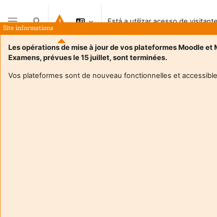
Ir para o conteúdo principal
Está a utilizar acesso de visitant
Alternar a entrada da pesquisa
Site informations
Painel lateral
Les opérations de mise à jour de vos plateformes Moodle et
Examens, prévues le 15 juillet, sont terminées.
Vos plateformes sont de nouveau fonctionnelles et accessible
Login required
Os visitantes não podem aceder aos perfis de utilizador.
Autentique-se com uma conta de utilizador para
continuar.
Cancelar
Continuar