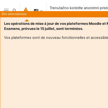
Preskoči na sadržaj
Trenutačno koristite anonimni pris
Toggle search input
sustavu
Site informations
Bočni panel
Les opérations de mise à jour de vos plateformes Moodle et
Examens, prévues le 15 juillet, sont terminées.
Vos plateformes sont de nouveau fonctionnelles et accessible
Login required
Gosti ne mogu pristupiti korisničkim profilima. Prijavite se
s punim korisničkim računom da biste nastavili.
Odustani
Nastavi